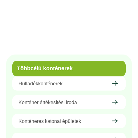
Többcélú konténerek
Konténer értékesítési iroda
Többcélú konténerek
Hulladékkonténerek
Konténer értékesítési iroda
Konténeres katonai épületek