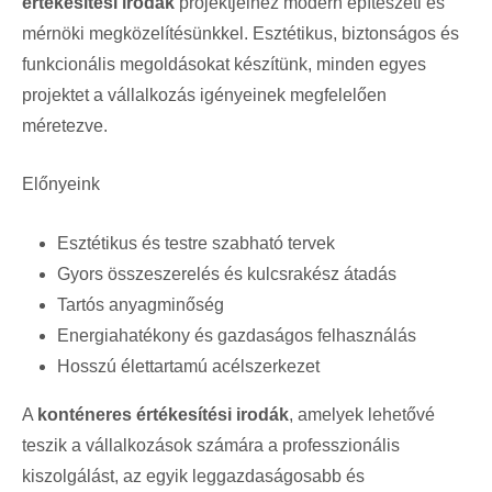
értékesítési irodák
projektjeihez modern építészeti és
mérnöki megközelítésünkkel. Esztétikus, biztonságos és
funkcionális megoldásokat készítünk, minden egyes
projektet a vállalkozás igényeinek megfelelően
méretezve.
Előnyeink
Esztétikus és testre szabható tervek
Gyors összeszerelés és kulcsrakész átadás
Tartós anyagminőség
Energiahatékony és gazdaságos felhasználás
Hosszú élettartamú acélszerkezet
A
konténeres értékesítési irodák
, amelyek lehetővé
teszik a vállalkozások számára a professzionális
kiszolgálást, az egyik leggazdaságosabb és