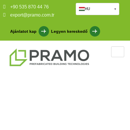
+90 535 870 44 76
HU
▾
export@pramo.com.tr
Ajánlatot kap
Legyen kereskedő
Konténer értékesítési
iroda
Anasayfa
Szolgáltatásaink
Konténer