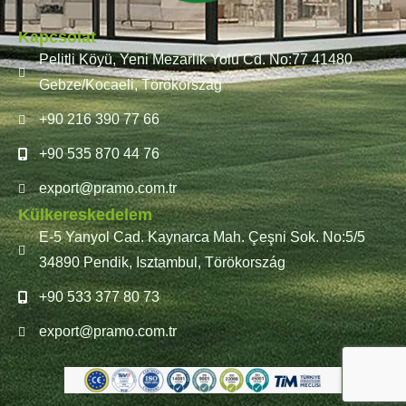
Kapcsolat
Pelitli Köyü, Yeni Mezarlık Yolu Cd. No:77 41480
Gebze/Kocaeli, Törökország
+90 216 390 77 66
+90 535 870 44 76
export@pramo.com.tr
Külkereskedelem
E-5 Yanyol Cad. Kaynarca Mah. Çeşni Sok. No:5/5
34890 Pendik, Isztambul, Törökország
+90 533 377 80 73
export@pramo.com.tr