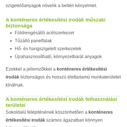
szigetelőanyagok növelik a beltéri kényelmet.
A konténeres értékesítési irodák műszaki
biztonsága
Földrengésálló acélszerkezet
Tűzálló panelfalak
Hő- és hangszigetelt szerkezetek
Újrahasznosítható, környezetbarát anyagok
Ezekkel a jellemzőkkel a
konténeres értékesítési
irodák
biztonságos és hosszú élettartamú munkaterületet
kínálnak.
A konténeres értékesítési irodák felhasználási
területei
Sokoldalú felépítésének köszönhetően a
konténeres
értékesítési irodák
számos ágazatban könnyen