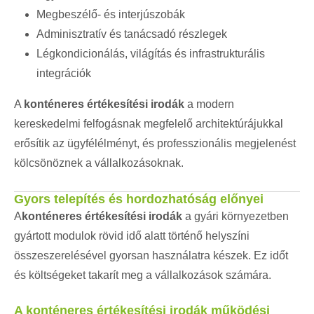
Megbeszélő- és interjúszobák
Adminisztratív és tanácsadó részlegek
Légkondicionálás, világítás és infrastrukturális
integrációk
A
konténeres értékesítési irodák
a modern
kereskedelmi felfogásnak megfelelő architektúrájukkal
erősítik az ügyfélélményt, és professzionális megjelenést
kölcsönöznek a vállalkozásoknak.
Gyors telepítés és hordozhatóság előnyei
A
konténeres értékesítési irodák
a gyári környezetben
gyártott modulok rövid idő alatt történő helyszíni
összeszerelésével gyorsan használatra készek. Ez időt
és költségeket takarít meg a vállalkozások számára.
A konténeres értékesítési irodák működési