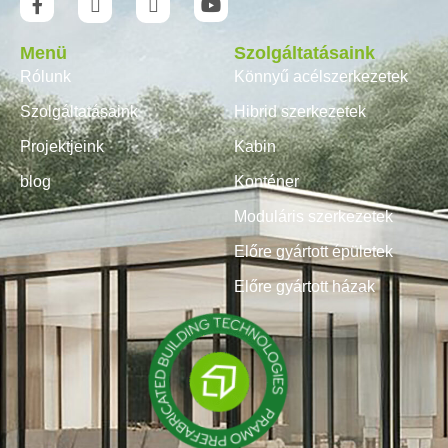
Menü
Szolgáltatásaink
Rólunk
Könnyű acélszerkezetek
Szolgáltatásaink
Hibrid szerkezetek
Projektjeink
Kabin
blog
Konténer
Moduláris szerkezetek
Előre gyártott épületek
Előre gyártott házak