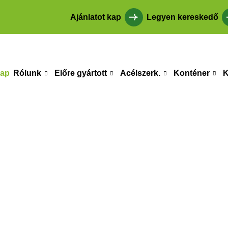
Ajánlatot kap
Legyen kereskedő
lap
Rólunk
Előre gyártott
Acélszerk.
Konténer
K