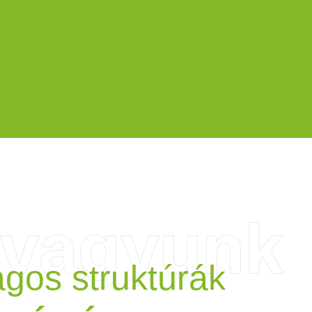
 vagyunk
ágos struktúrák