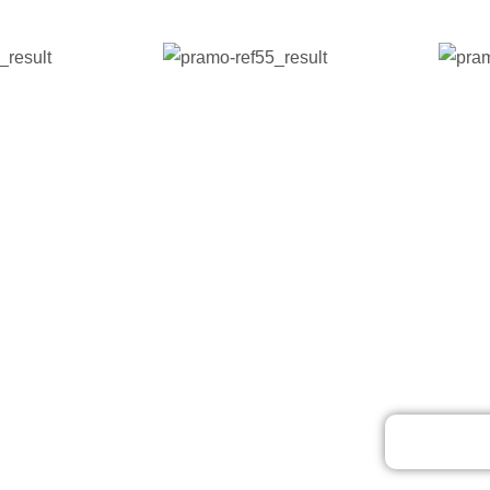
téhez
Tanıtı