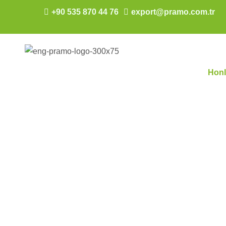
+90 535 870 44 76
export@pramo.com.tr
Hon