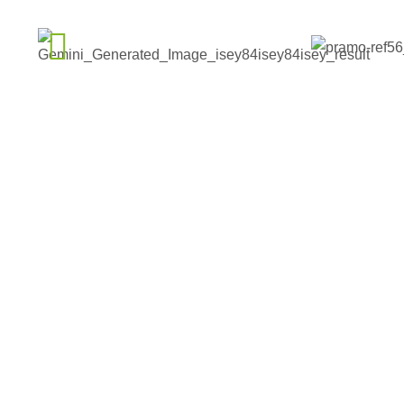
Az Ön álomépüle