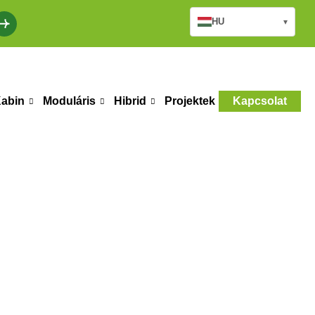
HU
▾
abin
Moduláris
Hibrid
Projektek
Kapcsolat