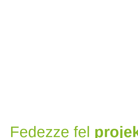
Szerezze be az ajá
Fedezze fel
projek