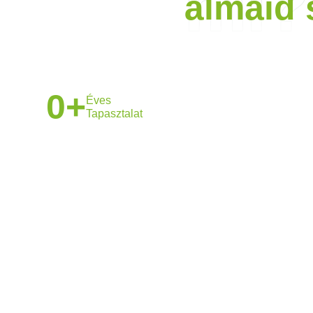
mi?
álmaid
0
+
Éves
Tapasztalat