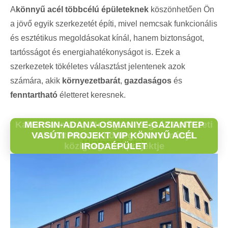
A
könnyű acél többcélú épületeknek
köszönhetően Ön
a jövő egyik szerkezetét építi, mivel nemcsak funkcionális
és esztétikus megoldásokat kínál, hanem biztonságot,
tartósságot és energiahatékonyságot is. Ezek a
szerkezetek tökéletes választást jelentenek azok
számára, akik
környezetbarát
,
gazdaságos
és
fenntartható
életteret keresnek.
Kahramanmaraş Mezőgazdasági és Erdészeti
MERSIN-ADANA-OSMANIYE-GAZIANTEP
VASÚTI PROJEKT VIP KÖNNYŰ ACÉL
Minisztérium Különleges tartományi
Mintaprojektek
közigazgatási projektje
IRODAÉPÜLET