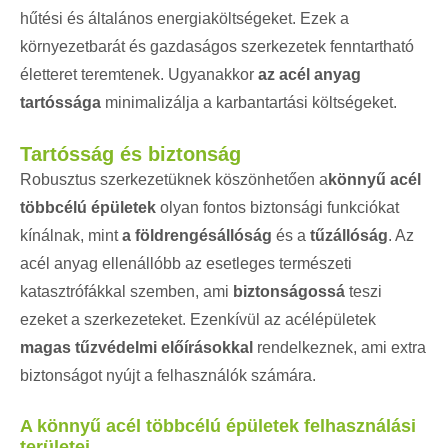
hűtési és általános energiaköltségeket. Ezek a
környezetbarát és gazdaságos szerkezetek fenntartható
életteret teremtenek. Ugyanakkor
az acél anyag
tartóssága
minimalizálja a karbantartási költségeket.
Tartósság és biztonság
Robusztus szerkezetüknek köszönhetően a
könnyű acél
többcélú épületek
olyan fontos biztonsági funkciókat
kínálnak, mint
a földrengésállóság
és a
tűzállóság
. Az
acél anyag ellenállóbb az esetleges természeti
katasztrófákkal szemben, ami
biztonságossá
teszi
ezeket a szerkezeteket. Ezenkívül az acélépületek
magas tűzvédelmi előírásokkal
rendelkeznek, ami extra
biztonságot nyújt a felhasználók számára.
A könnyű acél többcélú épületek felhasználási
területei