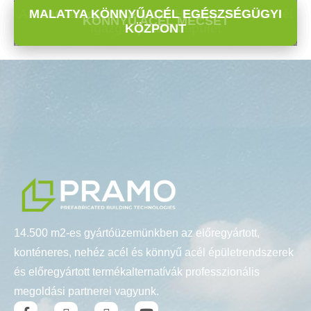
Ankara Honvédelmi Minisztérium Könnyű acél
MALATYA KÖNNYŰACÉL EGÉSZSÉGÜGYI
Sancaktepe Pandemic Hospital Service
KÖNNYŰ ACÉL MECSET
igazgatási irodaépület
KÖZPONT
épületek
14.500 m2-es gyártóüzemünkben az előregyártott,
konténeres, nehéz acél és könnyű acél épületrendszerek
és előregyártott termékalternatívák professzionális
megoldási partnerei vagyunk.