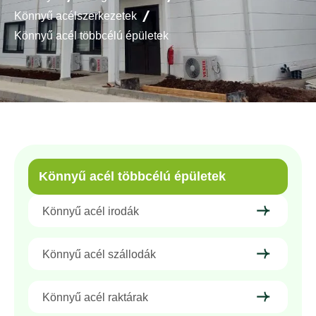
Könnyű acélszerkezetek
Könnyű acél többcélú épületek
Könnyű acél többcélú épületek
Könnyű acél irodák
Könnyű acél szállodák
Könnyű acél raktárak