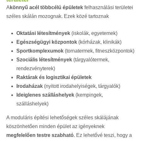
A
könnyű acél többcélú épületek
felhasználási területei
széles skálán mozognak. Ezek közé tartoznak
Oktatási létesítmények
(iskolák, egyetemek)
Egészségügyi központok
(kórházak, klinikák)
Sportkomplexumok
(tornatermek, fitneszközpontok)
Szociális létesítmények
(tárgyalótermek,
rendezvényterek)
Raktárak és logisztikai épületek
Irodaházak
(nyitott irodahelyiségek, tárgyalók)
Ideiglenes szálláshelyek
(kempingek,
szálláshelyek)
A moduláris építési lehetőségek széles skálájának
köszönhetően minden épület az igényeknek
megfelelően testre szabható
. Ez lehetővé teszi, hogy a