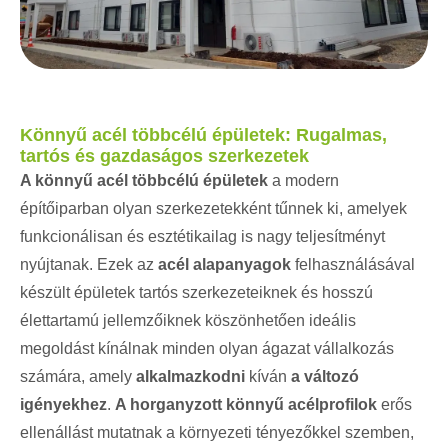
Könnyű acél többcélú épületek: Rugalmas,
tartós és gazdaságos szerkezetek
A könnyű acél többcélú épületek
a modern
építőiparban olyan szerkezetekként tűnnek ki, amelyek
funkcionálisan és esztétikailag is nagy teljesítményt
nyújtanak. Ezek az
acél alapanyagok
felhasználásával
készült épületek tartós szerkezeteiknek és hosszú
élettartamú jellemzőiknek köszönhetően ideális
megoldást kínálnak minden olyan ágazat vállalkozás
számára, amely
alkalmazkodni
kíván
a változó
igényekhez
.
A horganyzott könnyű acélprofilok
erős
ellenállást mutatnak a környezeti tényezőkkel szemben,