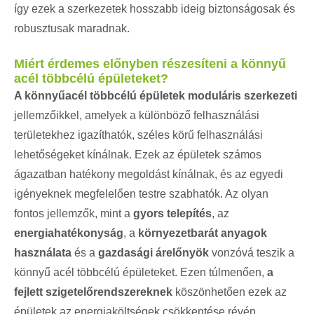
így ezek a szerkezetek hosszabb ideig biztonságosak és
robusztusak maradnak.
Miért érdemes előnyben részesíteni a könnyű
acél többcélú épületeket?
A könnyűacél többcélú épületek
moduláris szerkezeti
jellemzőikkel, amelyek a különböző felhasználási
területekhez igazíthatók, széles körű felhasználási
lehetőségeket kínálnak. Ezek az épületek számos
ágazatban hatékony megoldást kínálnak, és az egyedi
igényeknek megfelelően testre szabhatók. Az olyan
fontos jellemzők, mint a
gyors telepítés
, az
energiahatékonyság
, a
környezetbarát anyagok
használata
és a
gazdasági árelőnyök
vonzóvá teszik a
könnyű acél többcélú épületeket. Ezen túlmenően,
a
fejlett szigetelőrendszereknek
köszönhetően ezek az
épületek az energiaköltségek csökkentése révén