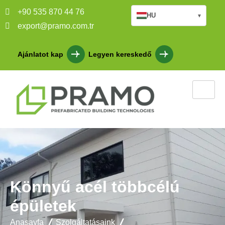
+90 535 870 44 76
HU
▾
export@pramo.com.tr
Ajánlatot kap
Legyen kereskedő
Könnyű acél többcélú
épületek
Anasayfa
Szolgáltatásaink