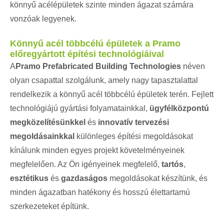
könnyű acélépületek szinte minden ágazat számára
vonzóak legyenek.
Könnyű acél többcélú épületek a Pramo
előregyártott építési technológiáival
A
Pramo Prefabricated Building Technologies
néven
olyan csapattal szolgálunk, amely nagy tapasztalattal
rendelkezik a könnyű acél többcélú épületek terén. Fejlett
technológiájú gyártási folyamatainkkal,
ügyfélközpontú
megközelítésünkkel
és
innovatív tervezési
megoldásainkkal
különleges építési megoldásokat
kínálunk minden egyes projekt követelményeinek
megfelelően. Az Ön igényeinek megfelelő,
tartós
,
esztétikus
és
gazdaságos
megoldásokat készítünk, és
minden ágazatban hatékony és hosszú élettartamú
szerkezeteket építünk.