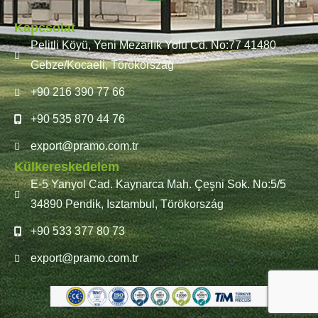
Kapcsolat
Pelitli Köyü, Yeni Mezarlık Yolu Cd. No:77 41480
Gebze/Kocaeli, Törökország
+90 216 390 77 66
+90 535 870 44 76
export@pramo.com.tr
Külkereskedelem
E-5 Yanyol Cad. Kaynarca Mah. Çeşni Sok. No:5/5
34890 Pendik, Isztambul, Törökország
+90 533 377 80 73
export@pramo.com.tr