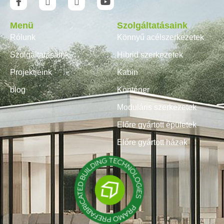
Menü
Szolgáltatásaink
Rólunk
Könnyű acélszerkezetek
Szolgáltatásaink
Hibrid szerkezetek
Projektjeink
Kabin
blog
Konténer
Moduláris szerkezetek
Előre gyártott épületek
Előre gyártott házak