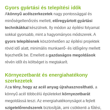
Gyors gyártási és telepítési idők
A
könnyű acélszerkezetek
nagy pontossággal és
minőségellenőrzés mellett,
előregyártott gyártási
technikákkal
készülnek. Ily módon az építési folyamat
sokkal gyorsabb, mint a hagyományos módszerek. A
gyors telepítésnek
köszönhetően az építési projektek
rövid idő alatt, minimális munkaerő- és időigény mellett
fejezhetők be. Emellett a
gazdaságos megoldások
révén időt és költséget is megtakarít.
Környezetbarát és energiahatékony
szerkezetek
Az
a tény, hogy az acél anyag újrahasznosítható
, a
könnyű acél többcélú épületeket
környezetbarát
megoldássá teszi. Az energiahatékonyságot a fejlett
szigetelőrendszerek
biztosítják, ami csökkenti a fűtési,