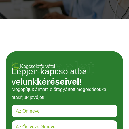
Kapcsolat
Kapcsolatfelvétel
Lépjen kapcsolatba
velünk
kéréseivel!
Megépítjük álmait, előregyártott megoldásokkal
alakítjuk jövőjét!