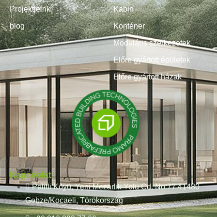
Projektjeink
Kabin
blog
Konténer
Moduláris szerkezetek
Előre gyártott épületek
Előre gyártott házak
Kapcsolat
Pelitli Köyü, Yeni Mezarlık Yolu Cd. No:77 41480
Gebze/Kocaeli, Törökország