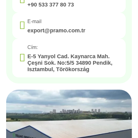
+90 533 377 80 73
E-mail
export@pramo.com.tr
Cím:
E-5 Yanyol Cad. Kaynarca Mah.
Çeşni Sok. No:5/5 34890 Pendik,
Isztambul, Törökország