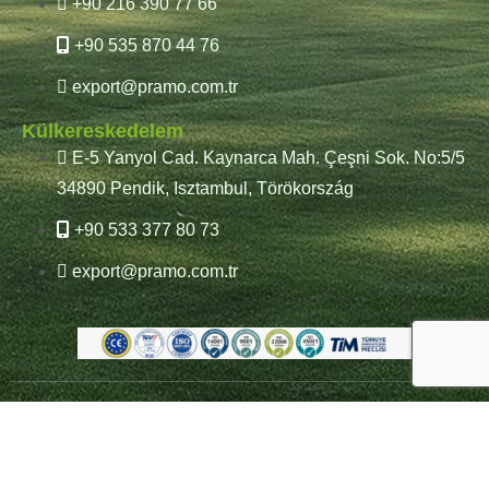
+90 216 390 77 66
+90 535 870 44 76
export@pramo.com.tr
Külkereskedelem
E-5 Yanyol Cad. Kaynarca Mah. Çeşni Sok. No:5/5
34890 Pendik, Isztambul, Törökország
+90 533 377 80 73
export@pramo.com.tr
© Pramo előregyártott
KVKK pontosító szöveg
építési technológiák
és adatvédelem
Feltételek és feltételek