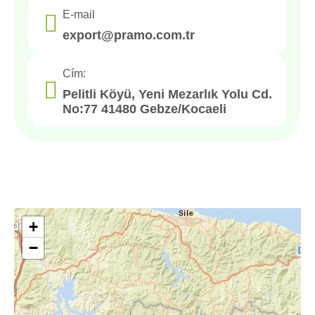
E-mail
export@pramo.com.tr
Cím:
Pelitli Köyü, Yeni Mezarlık Yolu Cd.
No:77 41480 Gebze/Kocaeli
+
−