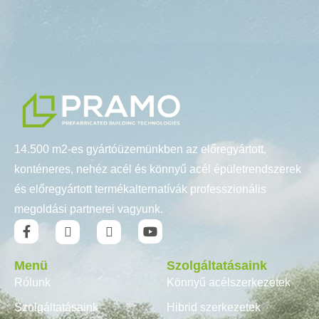
14.500 m2-es gyártóüzemünkben az előregyártott,
konténeres, nehéz acél és könnyű acél épületrendszerek
és előregyártott termékalternatívák professzionális
megoldási partnerei vagyunk.
Menü
Szolgáltatásaink
Rólunk
Könnyű acélszerkezetek
Szolgáltatásaink
Hibrid szerkezetek