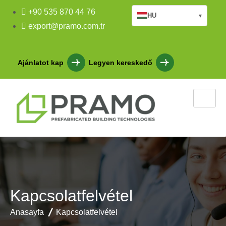
+90 535 870 44 76
HU
▾
export@pramo.com.tr
Ajánlatot kap
Legyen kereskedő
Kapcsolatfelvétel
Anasayfa
Kapcsolatfelvétel