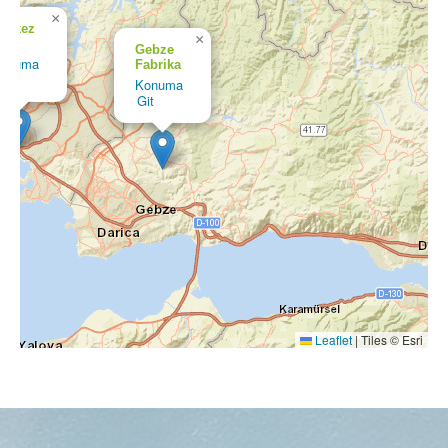
×
erkez
×
fis
Gebze
onuma
Fabrika
it
Konuma
Git
Leaflet
|
Tiles © Esri