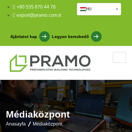
+90 535 870 44 76
HU
▾
export@pramo.com.tr
Ajánlatot kap
Legyen kereskedő
Médiaközpont
Anasayfa
Médiaközpont