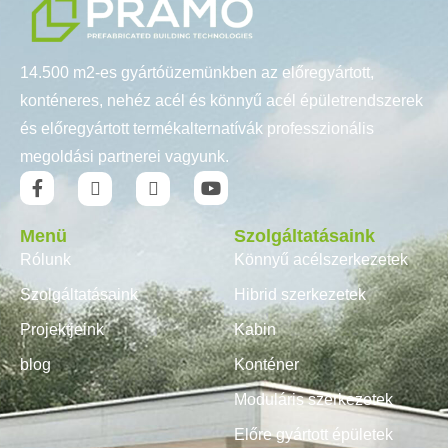
14.500 m2-es gyártóüzemünkben az előregyártott,
konténeres, nehéz acél és könnyű acél épületrendszerek
és előregyártott termékalternatívák professzionális
megoldási partnerei vagyunk.
Menü
Szolgáltatásaink
Rólunk
Könnyű acélszerkezetek
Szolgáltatásaink
Hibrid szerkezetek
Projektjeink
Kabin
blog
Konténer
Moduláris szerkezetek
Előre gyártott épületek