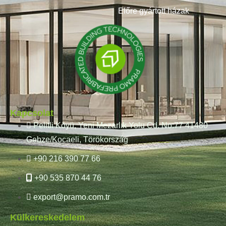
Előre gyártott házak
Kapcsolat
Pelitli Köyü, Yeni Mezarlık Yolu Cd. No:77 41480
Gebze/Kocaeli, Törökország
+90 216 390 77 66
+90 535 870 44 76
export@pramo.com.tr
Külkereskedelem