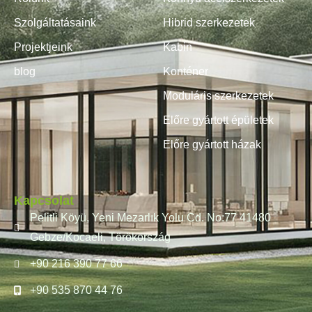
Szolgáltatásaink
Hibrid szerkezetek
Projektjeink
Kabin
blog
Konténer
Moduláris szerkezetek
Előre gyártott épületek
Előre gyártott házak
Kapcsolat
Pelitli Köyü, Yeni Mezarlık Yolu Cd. No:77 41480
Gebze/Kocaeli, Törökország
+90 216 390 77 66
+90 535 870 44 76