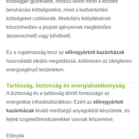
költséggel gyárthatók, hosszú távon mind a kezdeti
beruházási költségvetést, mind a karbantartási
költségeket csökkentik. Moduláris felépítésének
köszönhetően a projekt igényeinek megfelelően
átszervezhető vagy bővíthető.
Ez a rugalmasság teszi az
előregyártott kazánházak
használatát ideális megoldássá, különösen az ideiglenes
energiaigényű területeken.
Tartósság, biztonság és energiahatékonyság
A biztonság és a tartósság döntő fontosságú az
energetikai infrastruktúrákban. Ezért az
előregyártott
kazánházak
kiváló minőségű anyagokból készülnek, és
fejlett szigetelőrendszerekkel vannak felszerelve.
Előnyök