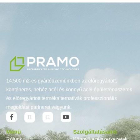
14.500 m2-es gyártóüzemünkben az előregyártott,
konténeres, nehéz acél és könnyű acél épületrendszerek
és előregyártott termékalternatívák professzionális
megoldási partnerei vagyunk.
Menü
Szolgáltatásaink
Rólunk
Könnyű acélszerkezetek