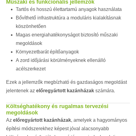
Műszaki és funkcionális jellemzők
Tartós és hosszú élettartamú anyagok használata
Bővíthető infrastruktúra a moduláris kialakításnak
köszönhetően
Magas energiahatékonyságot biztosító műszaki
megoldások
Környezetbarát építőanyagok
A zord időjárási körülményeknek ellenálló
acélszerkezet
Ezek a jellemzők megbízható és gazdaságos megoldást
jelentenek az
előregyártott kazánházak
számára.
Költséghatékony és rugalmas tervezési
megoldások
Az
előregyártott kazánházak
, amelyek a hagyományos
építési módszerekhez képest jóval alacsonyabb