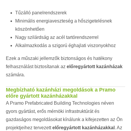
Tűzálló panelrendszerek
Minimális energiaveszteség a hőszigetelésnek
köszönhetően
Nagy szilárdság az acél tartórendszerrel
Alkalmazkodás a szigorú éghajlati viszonyokhoz
Ezek a műszaki jellemzők biztonságos és hatékony
felhasználást biztosítanak az
előregyártott kazánházak
számára.
Megbízható kazánházi megoldások a Pramo
előre gyártott kazánházakkal
A Pramo Prefabricated Building Technologies néven
gyors gyártást, erős mérnöki infrastruktúrát és
gazdaságos megoldásokat kínálunk a kifejezetten az Ön
projektjeihez tervezett
előregyártott kazánházakkal
. Az