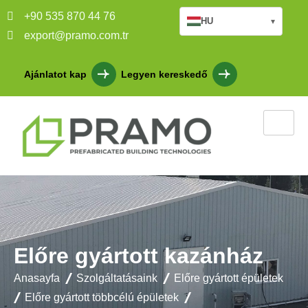
+90 535 870 44 76
HU
▾
export@pramo.com.tr
Ajánlatot kap
Legyen kereskedő
Előre gyártott kazánház
Anasayfa
Szolgáltatásaink
Előre gyártott épületek
Előre gyártott többcélú épületek