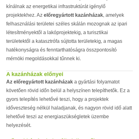
kínálnak az energetikai infrastruktúrát igénylő
projektekhez. Az
előregyártott kazánházak
, amelyek
felhasználási területei széles skálán mozognak az ipari
létesítményektől a lakóprojektekig, a turisztikai
területektől a katasztrófa sújtotta területekig, a magas
hatékonyságra és fenntarthatóságra összpontosító
mérnöki megoldásokkal tűnnek ki.
A kazánházak előnyei
Az előregyártott kazánházak
a gyártási folyamatot
követően rövid időn belül a helyszínen telepíthetők. Ez a
gyors telepítés lehetővé teszi, hogy a projektek
időveszteség nélkül haladjanak, és nagyon rövid idő alatt
lehetővé teszi az energiaszükségletek üzembe
helyezését.