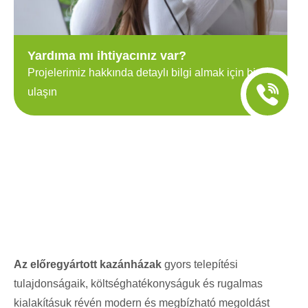
Yardıma mı ihtiyacınız var?
Projelerimiz hakkında detaylı bilgi almak için bize
ulaşın
Az előregyártott kazánházak
gyors telepítési
tulajdonságaik, költséghatékonyságuk és rugalmas
kialakításuk révén modern és megbízható megoldást