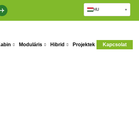
HU
▾
abin
Moduláris
Hibrid
Projektek
Kapcsolat
tek