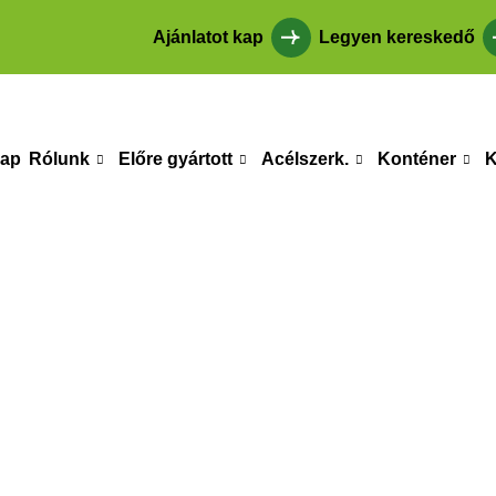
Ajánlatot kap
Legyen kereskedő
lap
Rólunk
Előre gyártott
Acélszerk.
Konténer
K
eskedelmi épüle