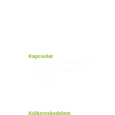
Kapcsolat
Pelitli Köyü, Yeni Mezarlık Yolu Cd.
No:77 41480 Gebze/Kocaeli,
Törökország
+90 216 390 77 66
+90 535 870 44 76
export@pramo.com.tr
Külkereskedelem