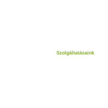
Szolgáltatásaink
Könnyű acélszerkezetek
atásaink
Hibrid szerkezetek
eink
Kabin
Konténer
Moduláris szerkezetek
Előre gyártott épületek