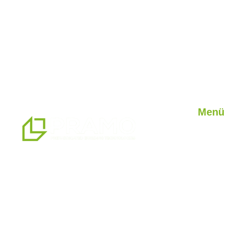
Menü
Rólunk
Szolgált
14.500 m2-es gyártóüzemünkben az
Projektj
előregyártott, konténeres, nehéz acél és
blog
könnyű acél épületrendszerek és
előregyártott termékalternatívák
professzionális megoldási partnerei
vagyunk.