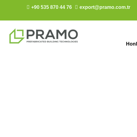
+90 535 870 44 76
export@pramo.com.tr
Hon
Moduláris ker