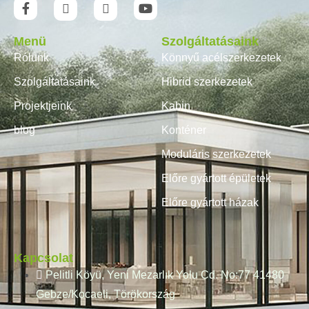
Menü
Szolgáltatásaink
Rólunk
Könnyű acélszerkezetek
Szolgáltatásaink
Hibrid szerkezetek
Projektjeink
Kabin
blog
Konténer
Moduláris szerkezetek
Előre gyártott épületek
Előre gyártott házak
Kapcsolat
Pelitli Köyü, Yeni Mezarlık Yolu Cd. No:77 41480
Gebze/Kocaeli, Törökország