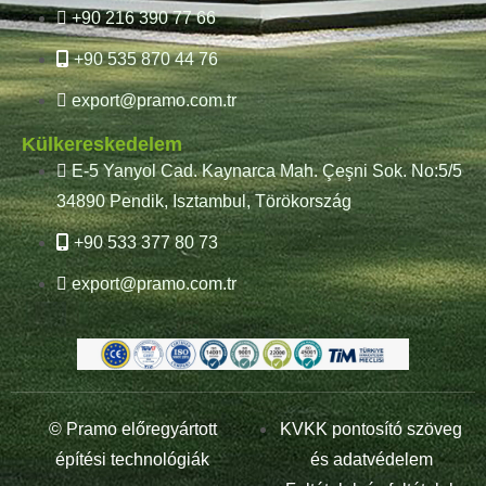
+90 216 390 77 66
+90 535 870 44 76
export@pramo.com.tr
Külkereskedelem
E-5 Yanyol Cad. Kaynarca Mah. Çeşni Sok. No:5/5
34890 Pendik, Isztambul, Törökország
+90 533 377 80 73
export@pramo.com.tr
© Pramo előregyártott
KVKK pontosító szöveg
építési technológiák
és adatvédelem