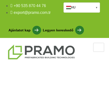
+90 535 870 44 76
HU
▾
export@pramo.com.tr
Ajánlatot kap
Legyen kereskedő
Malatya könnyű acél
szállásépület