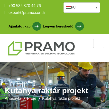
+90 535 870 44 76
HU
▾
export@pramo.com.tr
Ajánlatot kap
Legyen kereskedő
Kutahya raktár projekt
Anasayfa
Proje
Kutahya raktár projekt