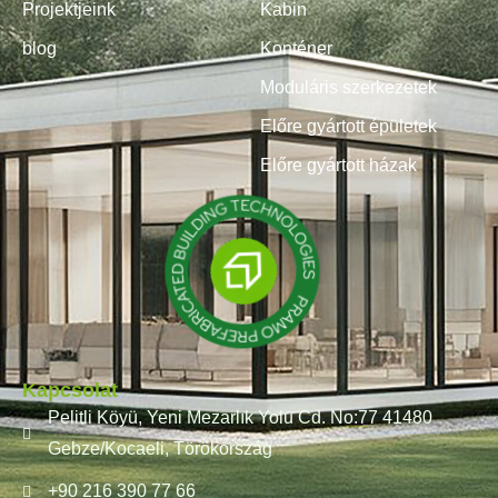
Projektjeink
Kabin
blog
Konténer
Moduláris szerkezetek
Előre gyártott épületek
Előre gyártott házak
Kapcsolat
Pelitli Köyü, Yeni Mezarlık Yolu Cd. No:77 41480
Gebze/Kocaeli, Törökország
+90 216 390 77 66