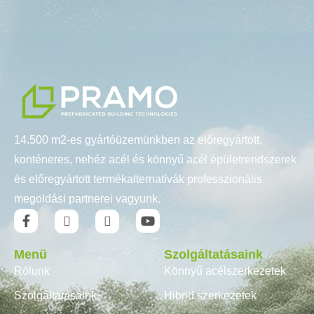
14.500 m2-es gyártóüzemünkben az előregyártott,
konténeres, nehéz acél és könnyű acél épületrendszerek
és előregyártott termékalternatívák professzionális
megoldási partnerei vagyunk.
Menü
Szolgáltatásaink
Rólunk
Könnyű acélszerkezetek
Szolgáltatásaink
Hibrid szerkezetek