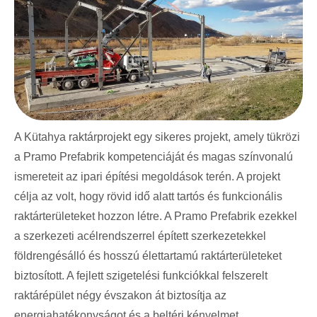
A Kütahya raktárprojekt egy sikeres projekt, amely tükrözi
a Pramo Prefabrik kompetenciáját és magas színvonalú
ismereteit az ipari építési megoldások terén. A projekt
célja az volt, hogy rövid idő alatt tartós és funkcionális
raktárterületeket hozzon létre. A Pramo Prefabrik ezekkel
a szerkezeti acélrendszerrel épített szerkezetekkel
földrengésálló és hosszú élettartamú raktárterületeket
biztosított. A fejlett szigetelési funkciókkal felszerelt
raktárépület négy évszakon át biztosítja az
energiahatékonyságot és a beltéri kényelmet.