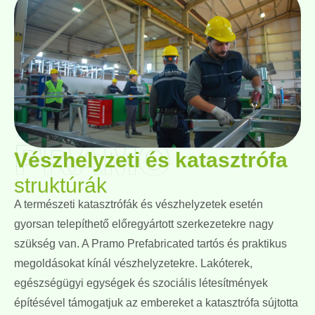
PRAMO
Vészhelyzeti és katasztrófa
struktúrák
A természeti katasztrófák és vészhelyzetek esetén
gyorsan telepíthető előregyártott szerkezetekre nagy
szükség van. A Pramo Prefabricated tartós és praktikus
megoldásokat kínál vészhelyzetekre. Lakóterek,
egészségügyi egységek és szociális létesítmények
építésével támogatjuk az embereket a katasztrófa sújtotta