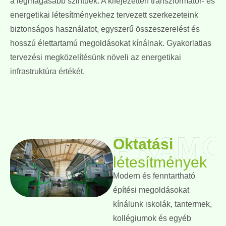
a legmagasabb szintűek. A kifejezetten transzformátor- és
energetikai létesítményekhez tervezett szerkezeteink
biztonságos használatot, egyszerű összeszerelést és
hosszú élettartamú megoldásokat kínálnak. Gyakorlatias
tervezési megközelítésünk növeli az energetikai
infrastruktúra értékét.
PRAMO
Oktatási
létesítmények
Modern és fenntartható
építési megoldásokat
kínálunk iskolák, tantermek,
kollégiumok és egyéb