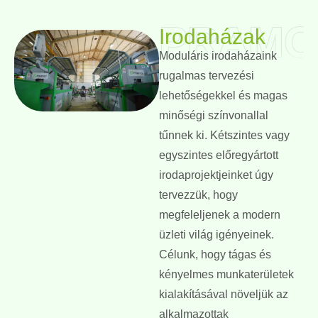
PRAMO
Irodaházak
Moduláris irodaházaink
rugalmas tervezési
lehetőségekkel és magas
minőségi színvonallal
tűnnek ki. Kétszintes vagy
egyszintes előregyártott
irodaprojektjeinket úgy
tervezzük, hogy
megfeleljenek a modern
üzleti világ igényeinek.
Célunk, hogy tágas és
kényelmes munkaterületek
kialakításával növeljük az
alkalmazottak