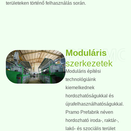
területeken történő felhasználás során.
PRAMO
Moduláris
szerkezetek
Moduláris építési
technológiáink
kiemelkednek
hordozhatóságukkal és
újrafelhasználhatóságukkal.
Pramo Prefabrik néven
hordozható iroda-, raktár-,
lakó- és szociális terület