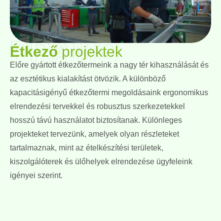
PRAMO
Étkező
projektek
Előre gyártott étkezőtermeink a nagy tér kihasználását és
az esztétikus kialakítást ötvözik. A különböző
kapacitásigényű étkezőtermi megoldásaink ergonomikus
elrendezési tervekkel és robusztus szerkezetekkel
hosszú távú használatot biztosítanak. Különleges
projekteket tervezünk, amelyek olyan részleteket
tartalmaznak, mint az ételkészítési területek,
kiszolgálóterek és ülőhelyek elrendezése ügyfeleink
igényei szerint.