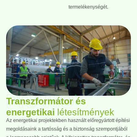
termelékenységét.
PRAMO
Transzformátor és
energetikai
létesítmények
Az energetikai projektekben használt előregyártott építési
megoldásaink a tartósság és a biztonság szempontjából