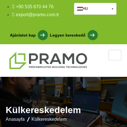
+90 535 870 44 76
HU
▾
export@pramo.com.tr
Ajánlatot kap
Legyen kereskedő
Külkereskedelem
Anasayfa
Külkereskedelem