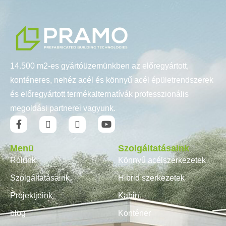
14.500 m2-es gyártóüzemünkben az előregyártott,
konténeres, nehéz acél és könnyű acél épületrendszerek
és előregyártott termékalternatívák professzionális
megoldási partnerei vagyunk.
Menü
Szolgáltatásaink
Rólunk
Könnyű acélszerkezetek
Szolgáltatásaink
Hibrid szerkezetek
Projektjeink
Kabin
blog
Konténer