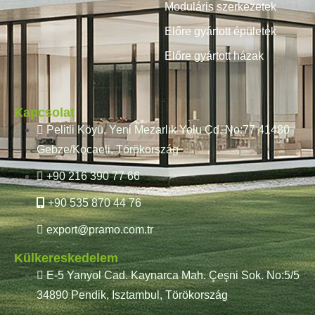
Moduláris szerkezetek
Előre gyártott épületek
Előre gyártott házak
Kapcsolat
Pelitli Köyü, Yeni Mezarlık Yolu Cd. No:77 41480
Gebze/Kocaeli, Törökország
+90 216 390 77 66
+90 535 870 44 76
export@pramo.com.tr
Külkereskedelem
E-5 Yanyol Cad. Kaynarca Mah. Çeşni Sok. No:5/5
34890 Pendik, Isztambul, Törökország