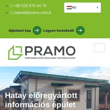
+90 535 870 44 76
HU
▾
export@pramo.com.tr
Ajánlatot kap
Legyen kereskedő
Hatay előregyártott
információs épület