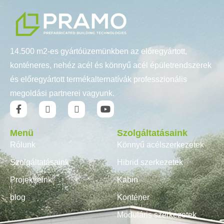
14.500 m2-es gyártóüzemünkben az előregyártott,
konténeres, nehéz acél és könnyű acél épületrendszerek
és előregyártott termékalternatívák professzionális
megoldási partnerei vagyunk.
Menü
Szolgáltatásaink
Rólunk
Könnyű acélszerkezetek
Szolgáltatásaink
Hibrid szerkezetek
Projektjeink
Kabin
blog
Konténer
Moduláris szerkezetek