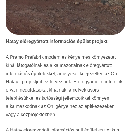
Hatay előregyártott információs épület projekt
A Pramo Prefabrik modern és kényelmes környezetet
kínál látogatóinak és alkalmazottainak előregyártott
információs épületekkel, amelyeket kifejezetten az Ön
Hatay-i projektjeihez terveztünk. Előregyártott épületeink
olyan megoldásokat kínálnak, amelyek gyors
telepítésükkel és tartóssági jellemzőikkel könnyen
alkalmazkodnak az Ön igényeihez az építkezéseken
vagy a közprojektekben.
A Hatay előregyártott információs pult épület esztétikus