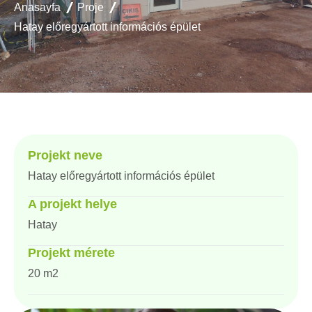
Anasayfa
Proje
Hatay előregyártott információs épület
Projekt neve
Hatay előregyártott információs épület
A projekt helye
Hatay
Projekt mérete
20 m2