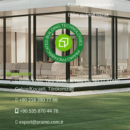
Előre gyártott épületek
Előre gyártott házak
Kapcsolat
Pelitli Köyü, Yeni Mezarlık Yolu Cd. No:77 41480
Gebze/Kocaeli, Törökország
+90 216 390 77 66
+90 535 870 44 76
export@pramo.com.tr