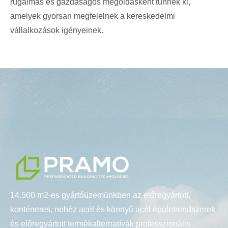
rugalmas és gazdaságos megoldásként tűnnek ki,
amelyek gyorsan megfelelnek a kereskedelmi
vállalkozások igényeinek.
14.500 m2-es gyártóüzemünkben az előregyártott,
konténeres, nehéz acél és könnyű acél épületrendszerek
és előregyártott termékalternatívák professzionális