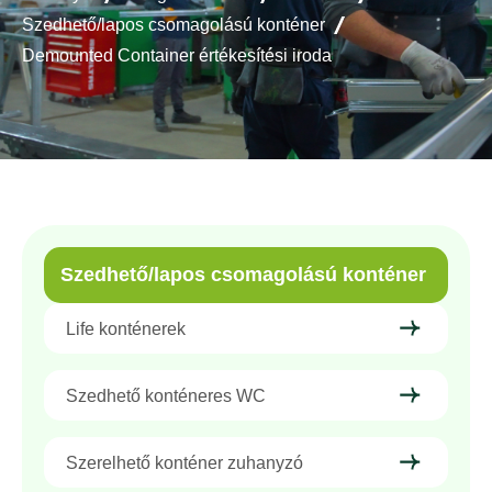
Szedhető/lapos csomagolású konténer
Demounted Container értékesítési iroda
Szedhető/lapos csomagolású konténer
Life konténerek
Szedhető konténeres WC
Szerelhető konténer zuhanyzó