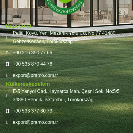
Kapcsolat
Pelitli Köyü, Yeni Mezarlık Yolu Cd. No:77 41480
Gebze/Kocaeli, Törökország
+90 216 390 77 66
+90 535 870 44 76
export@pramo.com.tr
Külkereskedelem
E-5 Yanyol Cad. Kaynarca Mah. Çeşni Sok. No:5/5
34890 Pendik, Isztambul, Törökország
+90 533 377 80 73
export@pramo.com.tr