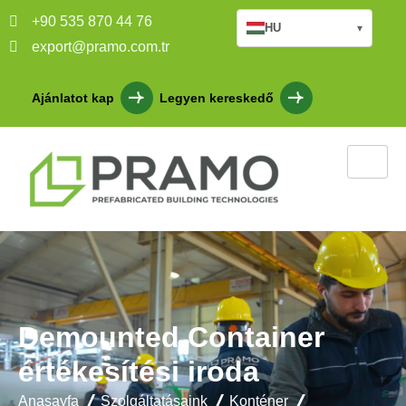
+90 535 870 44 76
HU
▾
export@pramo.com.tr
Ajánlatot kap
Legyen kereskedő
Demounted Container
értékesítési iroda
Anasayfa
Szolgáltatásaink
Konténer