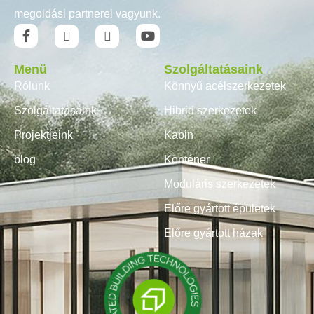
megoldási partnerei vagyunk.
Menü
Szolgáltatásaink
Rólunk
Könnyű acélszerkezetek
Szolgáltatásaink
Hibrid szerkezetek
Projektjeink
Kabin
blog
Konténer
Moduláris szerkezetek
Előre gyártott épületek
Előre gyártott házak