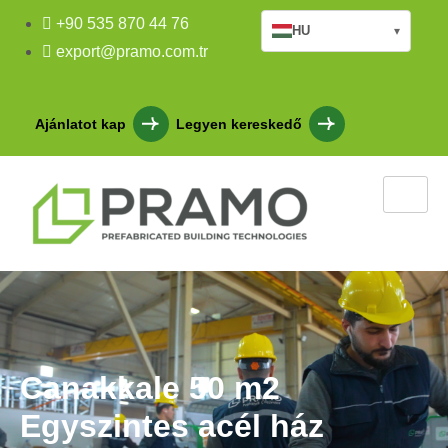
+90 535 870 44 76
HU
▾
export@pramo.com.tr
Ajánlatot kap
Legyen kereskedő
Canakkale 50 m2
Egyszintes acél ház