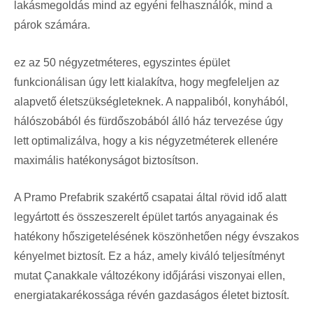
lakásmegoldás mind az egyéni felhasználók, mind a
párok számára.
ez az 50 négyzetméteres, egyszintes épület
funkcionálisan úgy lett kialakítva, hogy megfeleljen az
alapvető életszükségleteknek. A nappaliból, konyhából,
hálószobából és fürdőszobából álló ház tervezése úgy
lett optimalizálva, hogy a kis négyzetméterek ellenére
maximális hatékonyságot biztosítson.
A Pramo Prefabrik szakértő csapatai által rövid idő alatt
legyártott és összeszerelt épület tartós anyagainak és
hatékony hőszigetelésének köszönhetően négy évszakos
kényelmet biztosít. Ez a ház, amely kiváló teljesítményt
mutat Çanakkale változékony időjárási viszonyai ellen,
energiatakarékossága révén gazdaságos életet biztosít.