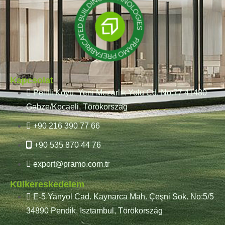
Kapcsolat
Pelitli Köyü, Yeni Mezarlık Yolu Cd. No:77 41480
Gebze/Kocaeli, Törökország
+90 216 390 77 66
+90 535 870 44 76
export@pramo.com.tr
Külkereskedelem
E-5 Yanyol Cad. Kaynarca Mah. Çeşni Sok. No:5/5
34890 Pendik, Isztambul, Törökország