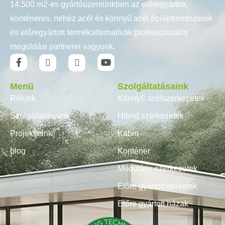
14.500 m2-es gyártóüzemünkben az előregyártott,
konténeres, nehéz acél és könnyű acél épületrendszerek
és előregyártott termékalternatívák professzionális
megoldási partnerei vagyunk.
Menü
Szolgáltatásaink
Rólunk
Könnyű acélszerkezetek
Szolgáltatásaink
Hibrid szerkezetek
Projektjeink
Kabin
blog
Konténer
Moduláris szerkezetek
Előre gyártott épületek
Előre gyártott házak