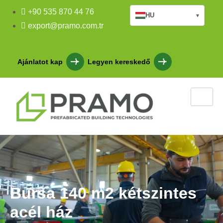
+90 535 870 44 76
HU
▾
export@pramo.com.tr
Ajánlatot kap
Legyen kereskedő
Bursa 140 m2 kétszintes
acél ház