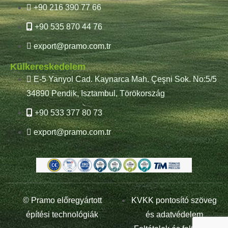
+90 216 390 77 66
+90 535 870 44 76
export@pramo.com.tr
Külkereskedelem
E-5 Yanyol Cad. Kaynarca Mah. Çeşni Sok. No:5/5
34890 Pendik, Isztambul, Törökország
+90 533 377 80 73
export@pramo.com.tr
© Pramo előregyártott
KVKK pontosító szöveg
építési technológiák
és adatvédelem