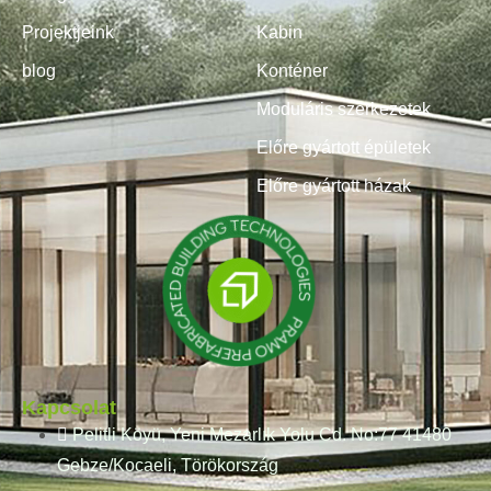
Projektjeink
Kabin
blog
Konténer
Moduláris szerkezetek
Előre gyártott épületek
Előre gyártott házak
Kapcsolat
Pelitli Köyü, Yeni Mezarlık Yolu Cd. No:77 41480
Gebze/Kocaeli, Törökország