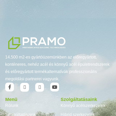
14.500 m2-es gyártóüzemünkben az előregyártott,
konténeres, nehéz acél és könnyű acél épületrendszerek
és előregyártott termékalternatívák professzionális
megoldási partnerei vagyunk.
Menü
Szolgáltatásaink
Rólunk
Könnyű acélszerkezetek
Szolgáltatásaink
Hibrid szerkezetek