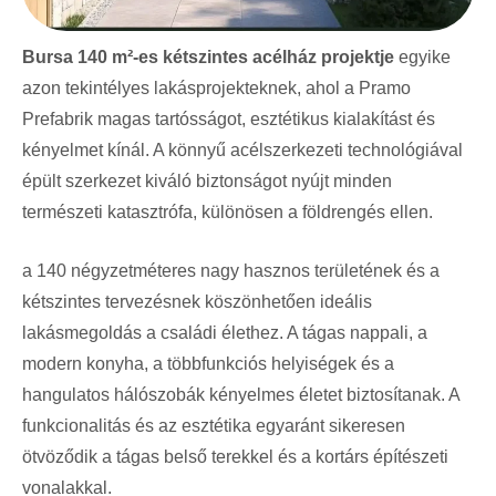
Bursa 140 m²-es kétszintes acélház projektje
egyike
azon tekintélyes lakásprojekteknek, ahol a Pramo
Prefabrik magas tartósságot, esztétikus kialakítást és
kényelmet kínál. A könnyű acélszerkezeti technológiával
épült szerkezet kiváló biztonságot nyújt minden
természeti katasztrófa, különösen a földrengés ellen.
a 140 négyzetméteres nagy hasznos területének és a
kétszintes tervezésnek köszönhetően ideális
lakásmegoldás a családi élethez. A tágas nappali, a
modern konyha, a többfunkciós helyiségek és a
hangulatos hálószobák kényelmes életet biztosítanak. A
funkcionalitás és az esztétika egyaránt sikeresen
ötvöződik a tágas belső terekkel és a kortárs építészeti
vonalakkal.